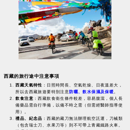
西藏的旅行途中注意事項
西藏天氣特性
：日照時間長、空氣乾燥、日夜溫差大，
所以去西藏旅遊要特別注意
防曬、飲水保濕及保暖
。
飲食注意
：西藏飲食衛生條件較差，容易腹瀉，個人長
備藥品需自行準備，以備不時之需（但需經醫師指導使
用）。
禮品、紀念品
：西藏的藏刀無法辦理航空託運，刀械類
（包含瑞士刀、水果刀等）則不可帶上青藏鐵路火車。