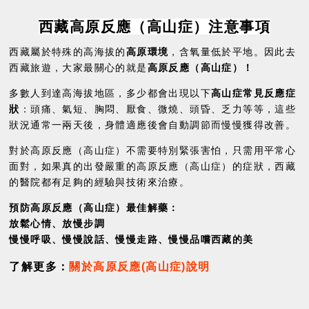
西藏高原反應（高山症）注意事項
西藏屬於特殊的高海拔的
高原環境
，含氧量低於平地。因此去
西藏旅遊，大家最關心的就是
高原反應（高山症）！
多數人到達高海拔地區，多少都會出現以下
高山症常見反應症
狀
：頭痛、氣短、胸悶、厭食、微燒、頭昏、乏力等等，這些
狀況通常一兩天後，身體適應後會自動調節而慢慢獲得改善。
對於高原反應（高山症）不需要特別緊張害怕，只需用平常心
面對，如果真的出發嚴重的高原反應（高山症）的症狀，西藏
的醫院都有足夠的經驗與技術來治療。
預防高原反應（高山症）最佳解藥：
放鬆心情、放慢步調
慢慢呼吸、慢慢說話、慢慢走路、慢慢品嚐西藏的美
了解更多：
關於高原反應(高山症)說明