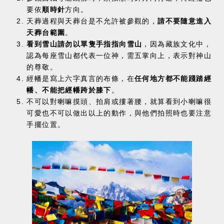
要依
順時針
方向。
天葬過程與天葬台是不允許被參觀的，
請不要隨意進入
天葬台範圍
。
看到雪山請勿以單隻手指指向雪山
，因為藏族文化中，
認為每座雪山都代表一位神，需五掌向上，表示對神山
的尊敬。
經幡是寫上六字真言的布條，在
任何地方都不能踐踏經
幡、不能把經幡跨於膝下
。
不可以對喇嘛摸頭、拍肩或摟著腰，就算看到小喇嘛很
可愛也不可以做出以上的動作，與他們拍照時也要注意
手擺位置。