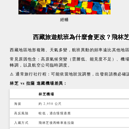
經幡
西藏旅遊航班為什麼會更改？飛林芝 
西藏地區地形複雜、天氣多變，航班異動的頻率遠比其他地
常見原因包含：高原氣候突變（雲層低、能見度不足）、機
轉調，以及航空公司臨時調度。
⚠️ 通常旅行社行程：可能依當地狀況調整，出發前請務必確
林芝 vs 拉薩 進藏機場差異：
林芝機場
海拔
約 2,950 公尺
高反風險
較低，適合慢慢適應
入藏方式
飛林芝後再轉車進拉薩