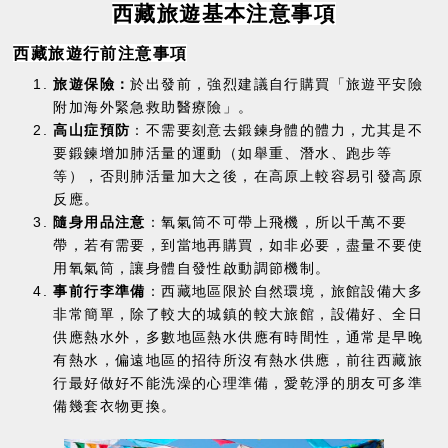
西藏旅遊基本注意事項
西藏旅遊行前注意事項
旅遊保險：
於出發前，強烈建議自行購買「旅遊平安險
附加海外緊急救助醫療險」。
高山症預防
：不需要刻意去鍛鍊身體的體力，尤其是不
要鍛鍊增加肺活量的運動（如舉重、潛水、跑步等
等），否則肺活量加大之後，在高原上較容易引發高原
反應。
隨身用品注意
：氧氣筒不可帶上飛機，所以千萬不要
帶，若有需要，到當地再購買，如非必要，盡量不要使
用氧氣筒，讓身體自發性啟動調節機制。
事前行李準備
：西藏地區限於自然環境，旅館設備大多
非常簡單，除了較大的城鎮的較大旅館，設備好、全日
供應熱水外，多數地區熱水供應有時間性，通常是早晚
有熱水，偏遠地區的招待所沒有熱水供應，前往西藏旅
行最好做好不能洗澡的心理準備，愛乾淨的朋友可多準
備幾套衣物更換。