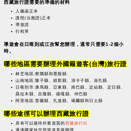
西藏旅行證需要的準備的材料
入藏函正本
護照(台胞證)正本
導遊證
行程單
導遊會在日喀則或江孜幫您辦理，通常只需要1-2個小
時。
哪些地區需要辦理外國籍遊客(台灣)旅行證
林芝地區:察隅縣和墨脫縣
山南地區:隆子縣、錯那縣、浪卡子縣、洛扎縣
日喀則市:康馬縣、亞東縣、崗巴縣、定結縣、定日縣、
聶拉木縣、吉隆縣、薩嘎縣、仲巴縣
阿里地區:普蘭縣、扎達縣、噶爾縣和日土縣
哪些途徑可以辦理西藏旅行證
具有可以接待外賓資質的
西藏旅行社
通過國家外交部管道直接辦理