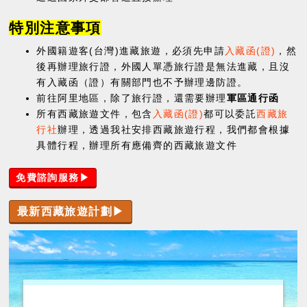
特別注意事項
外國籍遊客(台灣)進藏旅遊，必須先申請
入藏函(證)
，然
後再辦理旅行證，外國人單憑旅行證是無法進藏，且沒
有入藏函（證）有關部門也不予辦理邊防證。
前往阿里地區，除了旅行證，還需要辦理
軍區通行函
所有西藏旅遊文件，包含
入藏函(證)
都可以委託
西藏旅
行社
辦理，透過我社安排西藏旅遊行程，我們都會根據
具體行程，辦理所有應備齊的西藏旅遊文件
免費諮詢服務▶
最新西藏旅遊計劃▶