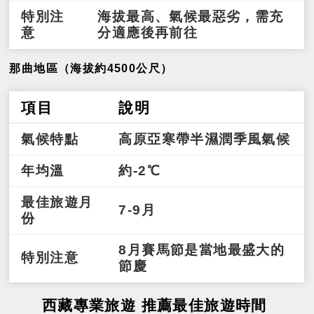
特別注
海拔最高、氣候最惡劣，需充
意
分適應後再前往
那曲地區（海拔約4500公尺）
項目
說明
氣候特點
高原亞寒帶半濕潤季風氣候
年均溫
約-2℃
最佳旅遊月
7-9月
份
8月賽馬節是當地最盛大的
特別注意
節慶
西藏專業旅遊 推薦最佳旅遊時間