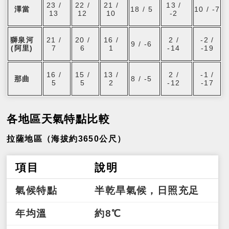
23 /
22 /
21 /
13 /
澤當
18 / 5
10 / -7
13
12
10
-2
獅泉河
21 /
20 /
16 /
2 /
-2 /
9 / -6
(阿里)
7
6
1
-14
-19
16 /
15 /
13 /
2 /
-1 /
那曲
8 / -5
5
5
2
-12
-17
各地區天氣特點比較
拉薩地區（海拔約3650公尺）
項目
說明
氣候特點
半乾旱氣候，日照充足
年均溫
約8℃