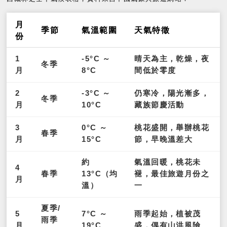
月
季節
氣溫範圍
天氣特徵
份
1
-5°C ～
晴天為主，乾燥，夜
冬季
月
8°C
間低於零度
2
-3°C ～
仍寒冷，陽光漸多，
冬季
月
10°C
藏族節慶活動
3
0°C ～
桃花盛開，舉辦桃花
春季
月
15°C
節，早晚溫差大
約
氣溫回暖，桃花未
4
春季
13°C（均
褪，最佳旅遊月份之
月
溫）
一
夏季/
5
7°C ～
雨季起始，植被茂
雨季
月
19°C
盛，偶有山洪風險