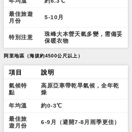
年均溫
約6.3℃
最佳旅遊
5-10月
月份
珠峰大本營天氣多變，需備妥
特別注意
保暖衣物
阿里地區（海拔約4500公尺以上）
項目
說明
氣候特
高原亞寒帶乾旱氣候，全年乾
點
燥
年均溫
約0-3℃
最佳旅
6-9月（避開7-8月雨季更佳）
遊月份