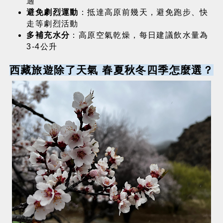
適
避免劇烈運動
：抵達高原前幾天，避免跑步、快
走等劇烈活動
多補充水分
：高原空氣乾燥，每日建議飲水量為
3-4公升
西藏旅遊除了天氣 春夏秋冬四季怎麼選？