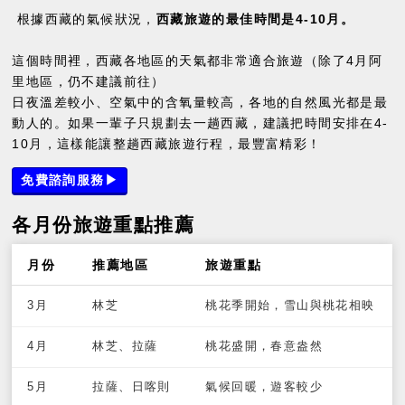
根據西藏的氣候狀況，
西藏旅遊的最佳時間是4-10月。
這個時間裡，西藏各地區的天氣都非常適合旅遊（除了4月阿
里地區，仍不建議前往）
日夜溫差較小、空氣中的含氧量較高，各地的自然風光都是最
動人的。如果一輩子只規劃去一趟西藏，建議把時間安排在4-
10月，這樣能讓整趟西藏旅遊行程，最豐富精彩！
免費諮詢服務▶
各月份旅遊重點推薦
月份
推薦地區
旅遊重點
3月
林芝
桃花季開始，雪山與桃花相映
4月
林芝、拉薩
桃花盛開，春意盎然
5月
拉薩、日喀則
氣候回暖，遊客較少