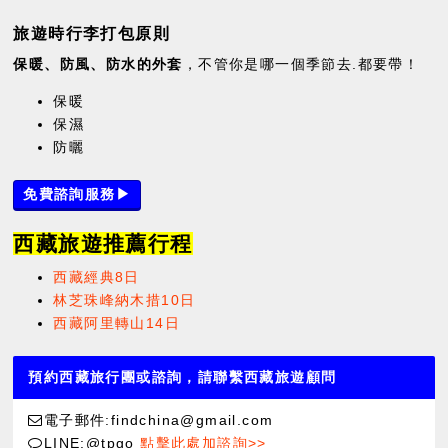
旅遊時行李打包原則
保暖、防風、防水的外套
，不管你是哪一個季節去.都要帶！
保暖
保濕
防曬
免費諮詢服務▶
西藏旅遊推薦行程
西藏經典8日
林芝珠峰納木措10日
西藏阿里轉山14日
預約西藏旅行團或諮詢，請聯繫西藏旅遊顧問
電子郵件:findchina@gmail.com
LINE:@tpgo
點擊此處加諮詢>>