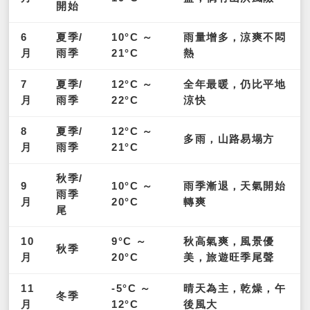
開始
6
夏季/
10°C ～
雨量增多，涼爽不悶
月
雨季
21°C
熱
7
夏季/
12°C ～
全年最暖，仍比平地
月
雨季
22°C
涼快
8
夏季/
12°C ～
多雨，山路易塌方
月
雨季
21°C
秋季/
9
10°C ～
雨季漸退，天氣開始
雨季
月
20°C
轉爽
尾
10
9°C ～
秋高氣爽，風景優
秋季
月
20°C
美，旅遊旺季尾聲
11
-5°C ～
晴天為主，乾燥，午
冬季
月
12°C
後風大