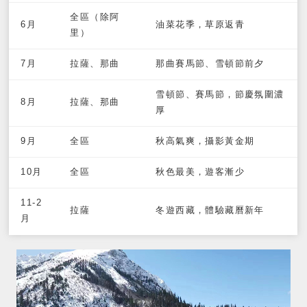
全區（除阿
6月
油菜花季，草原返青
里）
7月
拉薩、那曲
那曲賽馬節、雪頓節前夕
雪頓節、賽馬節，節慶氛圍濃
8月
拉薩、那曲
厚
9月
全區
秋高氣爽，攝影黃金期
10月
全區
秋色最美，遊客漸少
11-2
拉薩
冬遊西藏，體驗藏曆新年
月