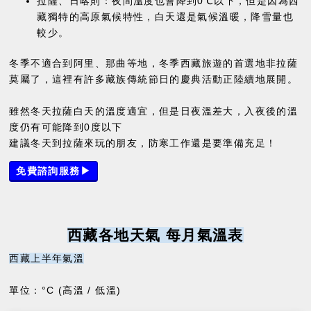
拉薩、日喀則：夜間溫度也會降到0℃以下，但是因為西
藏獨特的高原氣候特性，白天還是氣候溫暖，降雪量也
較少。
冬季不適合到阿里、那曲等地，冬季西藏旅遊的首選地非拉薩
莫屬了，這裡有許多藏族傳統節日的慶典活動正陸續地展開。
雖然冬天拉薩白天的溫度適宜，但是日夜溫差大，入夜後的溫
度仍有可能降到0度以下
建議冬天到拉薩來玩的朋友，防寒工作還是要準備充足！
免費諮詢服務▶
西藏各地天氣 每月氣溫表
西藏上半年氣溫
單位：°C (高溫 / 低溫)