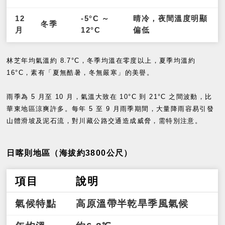
12
-5°C ～
晴冷，夜間溫度明顯
冬季
月
12°C
偏低
林芝年均氣溫約 8.7°C，冬季均溫在零度以上，夏季均溫約
16°C，素有「夏無酷暑，冬無嚴寒」的美譽。
雨季為 5 月至 10 月，氣溫大致在 10°C 到 21°C 之間波動，比
華東地區涼爽許多。
每年 5 至 9 月雨季期間，大量降雨容易引發
山體滑坡及泥石流，對川藏公路交通造成威脅，需特別注意。
日喀則地區（海拔約3800公尺）
項目
說明
氣候特點
高原溫帶半乾旱季風氣候