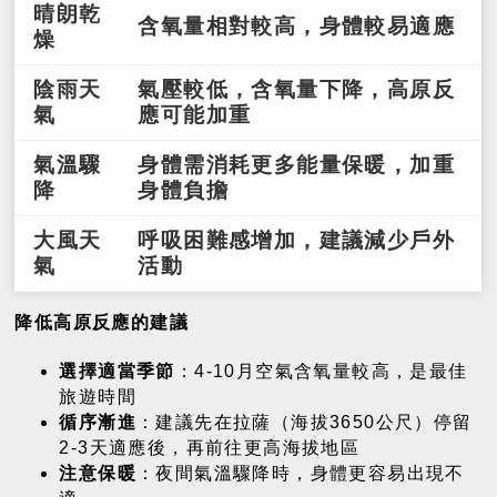
晴朗乾
含氧量相對較高，身體較易適應
燥
陰雨天
氣壓較低，含氧量下降，高原反
氣
應可能加重
氣溫驟
身體需消耗更多能量保暖，加重
降
身體負擔
大風天
呼吸困難感增加，建議減少戶外
氣
活動
降低高原反應的建議
選擇適當季節
：4-10月空氣含氧量較高，是最佳
旅遊時間
循序漸進
：建議先在拉薩（海拔3650公尺）停留
2-3天適應後，再前往更高海拔地區
注意保暖
：夜間氣溫驟降時，身體更容易出現不