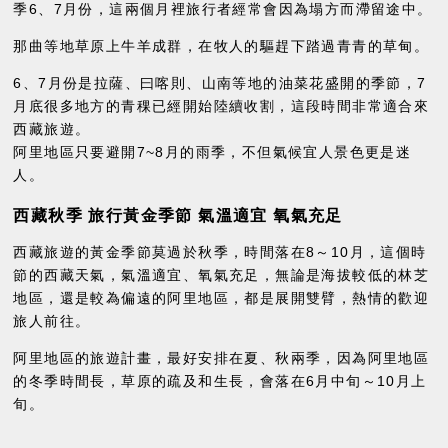
季6、7月份，這兩個月裡旅行者經常會因為塌方而滯留途中。
那曲等地草原上牛羊成群，在牧人的驅趕下踏過青青的草甸。
6、7月份是拉薩、曰喀則、山南等地的油菜花盛開的季節，7
月底很多地方的青稞已經開始陸續收割，這段時間非常適合來
西藏旅遊。
阿里地區只要避開7~8月的雨季，不但氣候宜人景色更是迷
人。
西藏秋季 旅行黃金季節 氣溫適宜 氧氣充足
西藏旅遊的黃金季節莫過於秋季，時間落在8～10月，這個時
節的西藏天氣，氣溫適宜、氧氣充足，無論是海拔較低的林芝
地區，還是較為偏遠的阿里地區，都是展開雙臂，熱情的歡迎
旅人前往。
阿里地區的旅遊計畫，最好安排在夏、秋兩季，因為阿里地區
的冬季時間長，草原的疏及和生長，會落在6月中旬～10月上
旬。