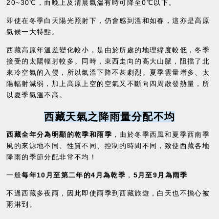
20~30℃，而晚上及清晨氣溫有時可降至0℃以下。
即使在冬季白天陽光照射下，仍會感到溫和如春，這亦是高原
氣候一大特點。
西藏高原年溫差變化較小，是由於所處的地理緯度較低，冬季
接受的太陽輻射較多。同時，東西走向的高大山脈，阻擋了北
來冷空氣的入侵，所以氣溫下降不甚劇烈。夏季雲量增多、太
陽輻射減弱，加上高原上空的空氣又不斷向四周散發熱量，所
以夏季氣溫不高。
西藏天氣之降雨量分配不均
西藏全年分為明顯的乾季和雨季
，由於冬季西風和夏季西南季
風的來源地不同、性質不同、控制的時間不同，致使西藏各地
降雨的季節分配非常不均！
一般
每年10月至第二年的4月為乾季
，
5月至9月為雨季
不過西藏多夜雨，因此即使雨季到西藏旅遊，白天也不擔心被
雨淋到。