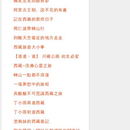
團友意見回饋剪影
阿里古王朝。說不完的有趣
記在西藏的那些日子
岡仁波齊轉山行
到離天空最近的地方走走
西藏旅遊大小事
【逍遙・遊】 川藏公路 此生必駕
西藏~洗滌心靈之旅
轉山一點都不浪漫
一場夢想中的旅程
吳酸酸不可思議西藏之旅
丁小雨再遊西藏
丁小雨初遊西藏
塗鴉妹的西藏遊記