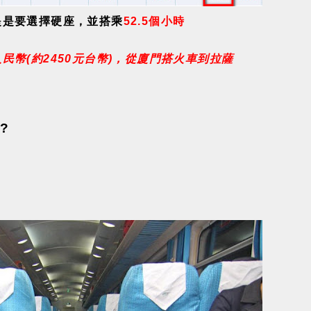
提是要選擇硬座，並搭乘
52.5個小時
民幣(約2450元台幣)，從廈門搭火車到拉薩
?