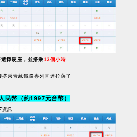
要選擇硬座，並搭乘
13個小時
接搭乘青藏鐵路專列直達拉薩了
人民幣（約1997元台幣）
下資訊