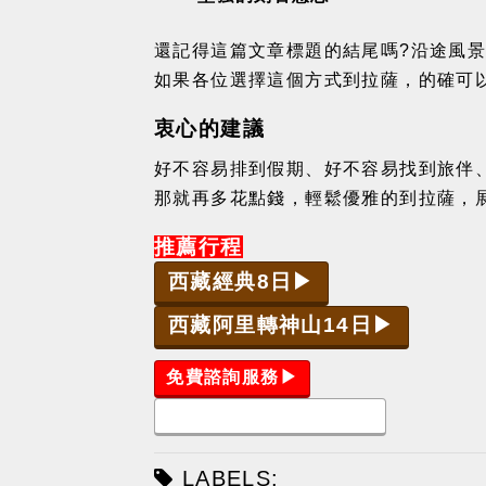
還記得這篇文章標題的結尾嗎?沿途風
如果各位選擇這個方式到拉薩，的確可
衷心的建議
好不容易排到假期、好不容易找到旅伴
那就再多花點錢，輕鬆優雅的到拉薩，
推薦行程
西藏經典8日▶
西藏阿里轉神山14日▶
免費諮詢服務▶
最新西藏旅遊拼團計畫▶
LABELS: