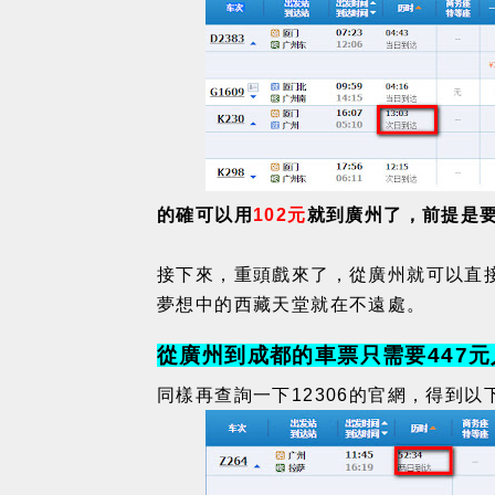
的確可以用
102元
就到廣州了，前提是
接下來，重頭戲來了，從廣州就可以直
夢想中的西藏天堂就在不遠處。
從廣州到成都的車票只需要447元
同樣再查詢一下12306的官網，得到以