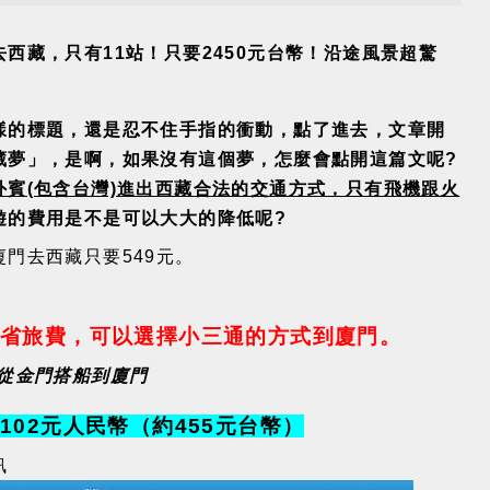
西藏，只有11站！只要2450元台幣！沿途風景超驚
樣的標題，還是忍不住手指的衝動，點了進去，文章開
藏夢」
，是啊，如果沒有這個夢，怎麼會點開這篇文呢?
外賓(包含台灣)進出西藏合法的交通方式，只有飛機跟火
遊的費用是不是可以大大的降低呢?
門去西藏只要549元。
節省旅費，可以選擇小三通的方式到廈門。
從金門搭船到廈門
02元人民幣（約455元台幣）
訊