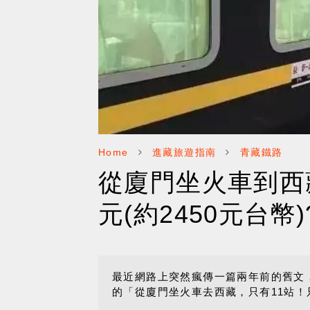
Home
進藏旅遊指南
青藏鐵路
從廈門坐火車到西
元(約2450元台幣)
最近網路上突然瘋傳一篇兩年前的舊文
的「從廈門坐火車去西藏，只有11站！