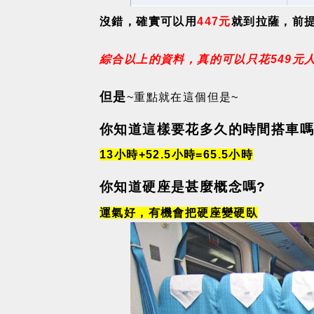
沒錯，確實可以用
447元
就到拉薩，前
綜合以上的資料，真的可以只花549元人
但是
~重點就在這個但是~
你知道這樣要花多久的時間搭車嗎
13小時+52.5小時=65.5小時
你知道硬座是甚麼概念嗎?
運氣好，有機會把硬座變硬臥