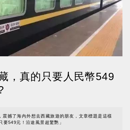
藏，真的只要人民幣549
?
，震撼了海內外想去西藏旅遊的朋友，文章標題是這樣
只要549元！沿途風景超驚艷」